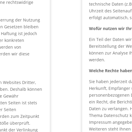
ine rechtswidrige
technische Daten (z.B
Uhrzeit des Seitenauf
erfolgt automatisch, 
perrung der Nutzung
en Gesetzen bleiben
Wofür nutzen wir Ih
 Haftung ist jedoch
Ein Teil der Daten wi
er konkreten
Bereitstellung der W
twerden von
können zur Analyse I
rden wir diese
werden.
Welche Rechte haben 
Sie haben jederzeit d
 Websites Dritter,
Herkunft, Empfänger 
haben. Deshalb können
personenbezogenen D
ine Gewähr
ein Recht, die Berich
en Seiten ist stets
Daten zu verlangen. 
er Seiten
Thema Datenschutz kö
wurden zum Zeitpunkt
Impressum angegebe
töße überprüft.
Weiteren steht Ihnen
unkt der Verlinkung