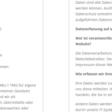
Daten sind alle Daten,
werden können. Ausf
Datenschutz entnehm
aufgeführten Datensc
t)
Datenerfassung auf 
Wer ist verantwortlic
Website?
Die Datenverarbeitun
an
Websitebetreiber. D
Impressum dieser We
ehmen.
Wie erfassen wir Ihr
Ihre Daten werden zu
 Abs.1 TMG für eigene
uns diese mitteilen. 
lgemeinen Gesetzen
handeln, die Sie in e
nd wir als
t, übermittelte oder
Andere Daten werden
 überwachen oder
durch unsere IT-Syste