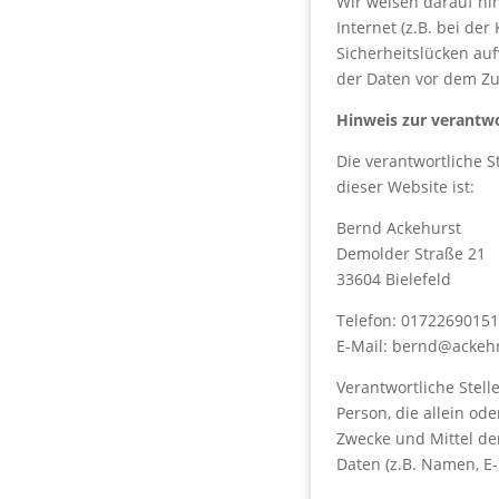
Wir weisen darauf hi
Internet (z.B. bei de
Sicherheitslücken auf
der Daten vor dem Zug
Hinweis zur verantwo
Die verantwortliche S
dieser Website ist:
Bernd Ackehurst
Demolder Straße 21
33604 Bielefeld
Telefon: 0172269015
E-Mail: bernd@ackehr
Verantwortliche Stelle
Person, die allein o
Zwecke und Mittel d
Daten (z.B. Namen, E-