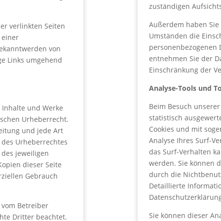
zuständigen Aufsicht
Außerdem haben Sie 
er verlinkten Seiten
Umständen die Einsch
 einer
personenbezogenen Da
 Bekanntwerden von
entnehmen Sie der Da
ige Links umgehend
Einschränkung der Ve
Analyse-Tools und To
Beim Besuch unserer 
n Inhalte und Werke
statistisch ausgewert
tschen Urheberrecht.
Cookies und mit sog
reitung und jede Art
Analyse Ihres Surf-Ve
 des Urheberrechtes
das Surf-Verhalten ka
 des jeweiligen
werden. Sie können d
Kopien dieser Seite
durch die Nichtbenut
rziellen Gebrauch
Detaillierte Informat
Datenschutzerklärung
t vom Betreiber
Sie können dieser An
te Dritter beachtet.