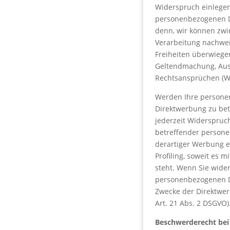
Widerspruch einlegen
personenbezogenen Da
denn, wir können zwi
Verarbeitung nachwei
Freiheiten überwiege
Geltendmachung, Aus
Rechtsansprüchen (Wi
Werden Ihre persone
Direktwerbung zu bet
jederzeit Widerspruc
betreffender person
derartiger Werbung ei
Profiling, soweit es 
steht. Wenn Sie wide
personenbezogenen D
Zwecke der Direktwe
Art. 21 Abs. 2 DSGVO)
Beschwerderecht bei